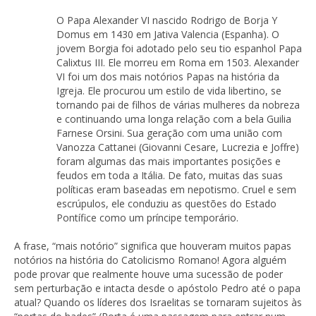
O Papa Alexander VI nascido Rodrigo de Borja Y
Domus em 1430 em Jativa Valencia (Espanha). O
jovem Borgia foi adotado pelo seu tio espanhol Papa
Calixtus III. Ele morreu em Roma em 1503. Alexander
VI foi um dos mais notórios Papas na história da
Igreja. Ele procurou um estilo de vida libertino, se
tornando pai de filhos de várias mulheres da nobreza
e continuando uma longa relação com a bela Guilia
Farnese Orsini. Sua geração com uma união com
Vanozza Cattanei (Giovanni Cesare, Lucrezia e Joffre)
foram algumas das mais importantes posições e
feudos em toda a Itália. De fato, muitas das suas
políticas eram baseadas em nepotismo. Cruel e sem
escrúpulos, ele conduziu as questões do Estado
Pontífice como um príncipe temporário.
A frase, “mais notório” significa que houveram muitos papas
notórios na história do Catolicismo Romano! Agora alguém
pode provar que realmente houve uma sucessão de poder
sem perturbação e intacta desde o apóstolo Pedro até o papa
atual? Quando os líderes dos Israelitas se tornaram sujeitos às