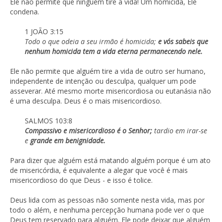
Ele não permite que ninguém tire a vida! Um homicida, Ele
condena.
1 JOÃO 3:15
Todo o que odeia a seu irmão é homicida;
e vós sabeis que
nenhum homicida tem a vida eterna permanecendo nele.
Ele não permite que alguém tire a vida de outro ser humano,
independente de intenção ou desculpa, qualquer um pode
asseverar. Até mesmo morte misericordiosa ou eutanásia não
é uma desculpa. Deus é o mais misericordioso.
SALMOS 103:8
Compassivo e misericordioso é o Senhor;
tardio em irar-se
e
grande em benignidade.
Para dizer que alguém está matando alguém porque é um ato
de misericórdia, é equivalente a alegar que você é mais
misericordioso do que Deus - e isso é tolice.
Deus lida com as pessoas não somente nesta vida, mas por
todo o além, e nenhuma percepção humana pode ver o que
Deus tem reservado para alguém. Ele pode deixar que alguém