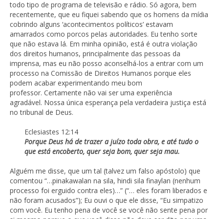
todo tipo de programa de televisão e rádio. Só agora, bem
recentemente, que eu fiquei sabendo que os homens da mídia
cobrindo alguns ‘acontecimentos políticos’ estavam
amarrados como porcos pelas autoridades. Eu tenho sorte
que não estava lá. Em minha opinião, está é outra violação
dos direitos humanos, principalmente das pessoas da
imprensa, mas eu não posso aconselhá-los a entrar com um
processo na Comissão de Direitos Humanos porque eles
podem acabar experimentando meu bom
professor. Certamente não vai ser uma experiência
agradável. Nossa única esperança pela verdadeira justiça está
no tribunal de Deus.
Eclesiastes 12:14
Porque Deus há de trazer a juízo toda obra, e até tudo o
que está encoberto, quer seja bom, quer seja mau.
Alguém me disse, que um tal (talvez um falso apóstolo) que
comentou “…pinakawalan na sila, hindi sila finaylan (nenhum
processo foi erguido contra eles)…” (“… eles foram liberados e
não foram acusados”); Eu ouvi o que ele disse, “Eu simpatizo
com você. Eu tenho pena de você se você não sente pena por