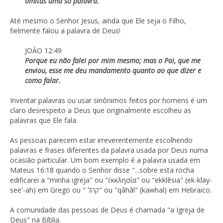
omitas uma só palavra.
Até mesmo o Senhor Jesus, ainda que Ele seja o Filho,
fielmente falou a palavra de Deus!
JOÃO 12:49
Porque eu não falei por mim mesmo; mas o Pai, que me
enviou, esse me deu mandamento quanto ao que dizer e
como falar.
Inventar palavras ou usar sinônimos feitos por homens é um
claro desrespeito a Deus que originalmente escolheu as
palavras que Ele fala.
As pessoas parecem estar irreverentemente escolhendo
palavras e frases diferentes da palavra usada por Deus numa
ocasião particular. Um bom exemplo é a palavra usada em
Mateus 16:18 quando o Senhor disse "...sobre esta rocha
edificarei a "minha igreja" ou "ἐκκλησία" ou "ekklēsia" (ek-klay-
see'-ah) em Grego ou " קהל" ou "qâhâl" (kawhal) em Hebraico.
A comunidade das pessoas de Deus é chamada "a Igreja de
Deus" na Bíblia.