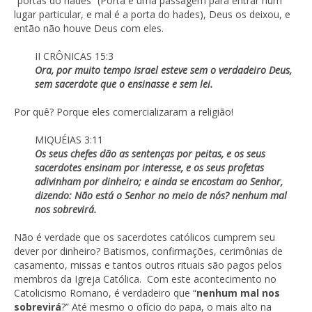
“portas do hades” (Porta é uma passagem para entrar num
lugar particular, e mal é a porta do hades), Deus os deixou, e
então não houve Deus com eles.
II CRÔNICAS 15:3
Ora, por muito tempo Israel esteve sem o verdadeiro Deus,
sem sacerdote que o ensinasse e sem lei.
Por quê? Porque eles comercializaram a religião!
MIQUÉIAS 3:11
Os seus chefes dão as sentenças por peitas, e os seus
sacerdotes ensinam por interesse, e os seus profetas
adivinham por dinheiro; e ainda se encostam ao Senhor,
dizendo: Não está o Senhor no meio de nós? nenhum mal
nos sobrevirá.
Não é verdade que os sacerdotes católicos cumprem seu
dever por dinheiro? Batismos, confirmações, cerimônias de
casamento, missas e tantos outros rituais são pagos pelos
membros da Igreja Católica. Com este acontecimento no
Catolicismo Romano, é verdadeiro que “
nenhum mal nos
sobrevirá
?” Até mesmo o ofício do papa, o mais alto na