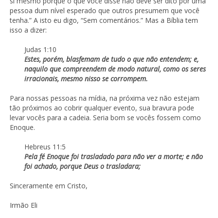
si mesmo porque o que você disse não deve ser dito por uma
pessoa dum nível esperado que outros presumem que você
tenha.” A isto eu digo, “Sem comentários.” Mas a Bíblia tem
isso a dizer:
Judas 1:10
Estes, porém, blasfemam de tudo o que não entendem; e,
naquilo que compreendem de modo natural, como os seres
irracionais, mesmo nisso se corrompem.
Para nossas pessoas na mídia, na próxima vez não estejam
tão próximos ao cobrir qualquer evento, sua bravura pode
levar vocês para a cadeia. Seria bom se vocês fossem como
Enoque.
Hebreus 11:5
Pela fé Enoque foi trasladado para não ver a morte; e não
foi achado, porque Deus o trasladara;
Sinceramente em Cristo,
Irmão Eli