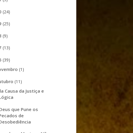
0
(24)
9
(25)
8
(9)
7
(13)
6
(39)
ovembro
(1)
utubro
(11)
la Causa da Justiça e
Lógica
Deus que Pune os
Pecados de
Desobediência