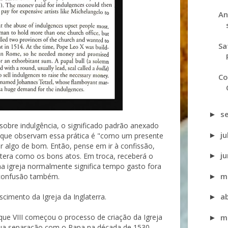
An
Sa
Co
s
►
obre indulgência, o significado padrão anexado
j
►
s que observam essa prática é "como um presente
r algo de bom. Então, pense em ir à confissão,
j
►
tera como os bons atos. Em troca, receberá o
a igreja normalmente significa tempo gasto fora
m
 confusão também.
►
ab
cimento da Igreja da Inglaterra.
►
m
ique VIII começou o processo de criação da Igreja
►
 sua separação com o Papa na década de 1530.