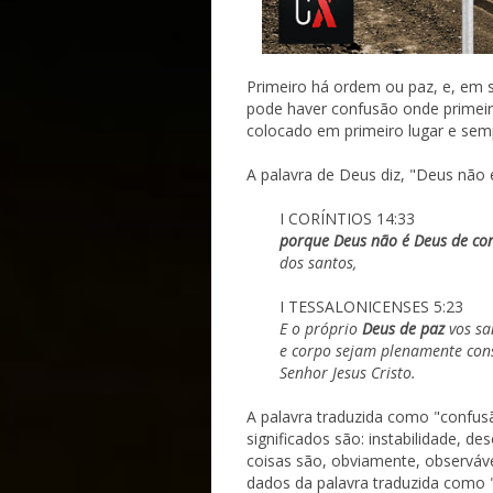
Primeiro há ordem ou paz, e, em 
pode haver confusão onde primei
colocado em primeiro lugar e sem
A palavra de Deus diz, "Deus não
I CORÍNTIOS 14:33
porque Deus não é Deus de co
dos santos,
I TESSALONICENSES 5:23
E o próprio
Deus de paz
vos sa
e corpo sejam plenamente cons
Senhor Jesus Cristo.
A palavra traduzida como "confusão
significados são: instabilidade, 
coisas são, obviamente, observáv
dados da palavra traduzida como 