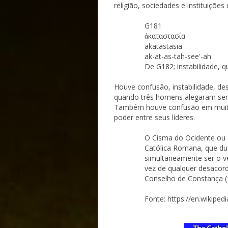
religião, sociedades e instituiçõe
G181
ἀκαταστασία
akatastasia
ak-at-as-tah-see'-ah
De G182; instabilidade, 
Houve confusão, instabilidade, de
quando três homens alegaram ser
Também houve confusão em muito
poder entre seus líderes.
O Cisma do Ocidente ou C
Católica Romana, que du
simultaneamente ser o ve
vez de qualquer desacord
Conselho de Constança (
Fonte: https://en.wikiped