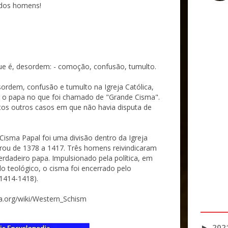
s dos homens!
que é, desordem: - comoção, confusão, tumulto.
sordem, confusão e tumulto na Igreja Católica,
 o papa no que foi chamado de "Grande Cisma".
s outros casos em que não havia disputa de
isma Papal foi uma divisão dentro da Igreja
rou de 1378 a 1417. Três homens reivindicaram
rdadeiro papa. Impulsionado pela política, em
o teológico, o cisma foi encerrado pelo
1414-1418).
ia.org/wiki/Western_Schism
202
►