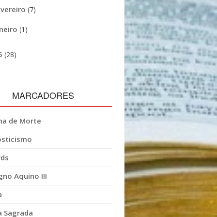
evereiro
(7)
aneiro
(1)
5
(28)
MARCADORES
na de Morte
sticismo
ds
gno Aquino III
a
ia Sagrada