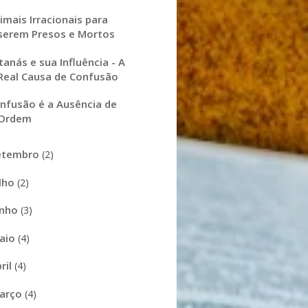
imais Irracionais para
serem Presos e Mortos
tanás e sua Influência - A
Real Causa de Confusão
nfusão é a Ausência de
Ordem
etembro
(2)
ulho
(2)
unho
(3)
aio
(4)
ril
(4)
arço
(4)