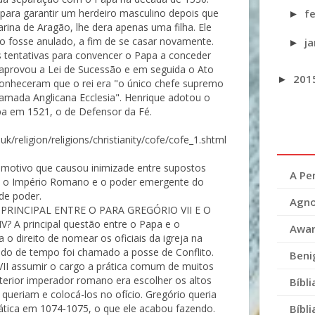
f
para garantir um herdeiro masculino depois que
►
rina de Aragão, lhe dera apenas uma filha. Ele
o fosse anulado, a fim de se casar novamente.
j
►
 tentativas para convencer o Papa a conceder
aprovou a Lei de Sucessão e em seguida o Ato
201
►
conheceram que o rei era "o único chefe supremo
chamada Anglicana Ecclesia". Henrique adotou o
apa em 1521, o de Defensor da Fé.
k/religion/religions/christianity/cofe/cofe_1.shtml
otivo que causou inimizade entre supostos
A Pe
tre o Império Romano e o poder emergente do
de poder.
Agno
PRINCIPAL ENTRE O PARA GREGÓRIO VII E O
A principal questão entre o Papa e o
Awar
o direito de nomear os oficiais da igreja na
ríodo de tempo foi chamado a posse de Conflito.
Beni
VII assumir o cargo a prática comum de muitos
terior imperador romano era escolher os altos
Bíbli
s queriam e colocá-los no ofício. Gregório queria
Bíbl
ática em 1074-1075, o que ele acabou fazendo.