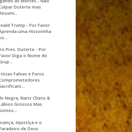
lgando as Mortes - Não
Culpar Duterte mas
Resumi...
nald Trump - Por Favor
Aprenda uma Historinha
so...
ro Pres. Duterte - Por
Favor Diga o Nome do
Grup...
tícias Falsas e Furos
Comprometedores
Sacrificam...
le Negra, Nariz Chato &
Lábios Grossos Mas
Somos...
tança, Injustiça e o
Paradeiro de Deus