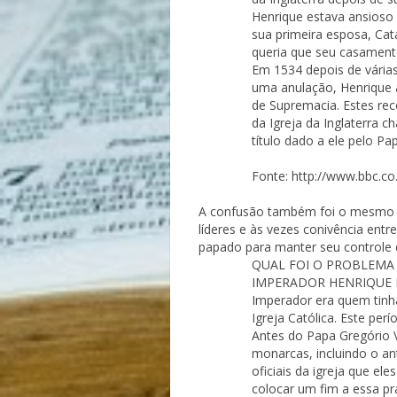
Henrique estava ansioso 
sua primeira esposa, Cata
queria que seu casament
Em 1534 depois de várias
uma anulação, Henrique 
de Supremacia. Estes re
da Igreja da Inglaterra 
título dado a ele pelo P
Fonte: http://www.bbc.co.u
A confusão também foi o mesmo m
líderes e às vezes conivência en
papado para manter seu controle 
QUAL FOI O PROBLEMA 
IMPERADOR HENRIQUE IV? 
Imperador era quem tinha 
Igreja Católica. Este pe
Antes do Papa Gregório 
monarcas, incluindo o an
oficiais da igreja que ele
colocar um fim a essa pr