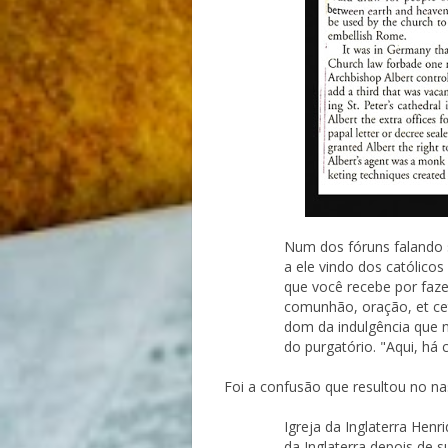
Num dos fóruns falando s
a ele vindo dos católico
que você recebe por faze
comunhão, oração, et ce
dom da indulgência que n
do purgatório. "Aqui, há
Foi a confusão que resultou no nas
Igreja da Inglaterra Henr
da Inglaterra depois de