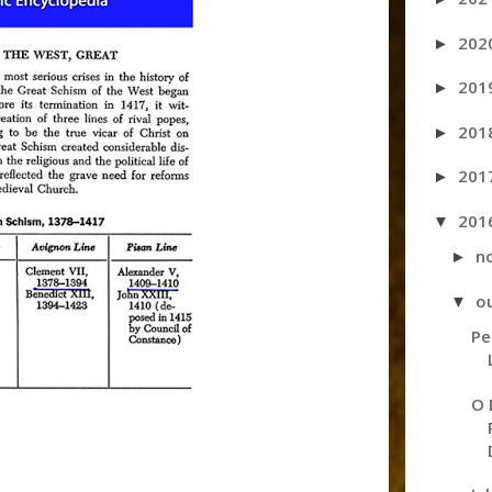
202
►
201
►
201
►
201
►
201
▼
n
►
o
▼
Pe
O 